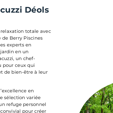
acuzzi Déols
relaxation totale avec
e de Berry Piscines
mes experts en
 jardin en un
acuzzi, un chef-
u pour ceux qui
t de bien-être à leur
l’excellence en
e sélection variée
 un refuge personnel
onvivial pour créer