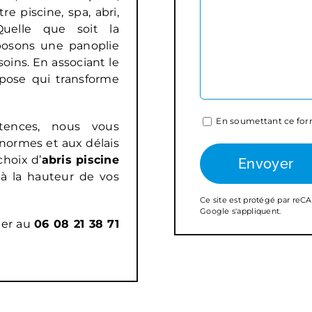
 piscine, spa, abri,
Quelle que soit la
posons une panoplie
oins. En associant le
 pose qui transforme
En soumettant ce form
tences, nous vous
 normes et aux délais
choix d’
abris piscine
à la hauteur de vos
Ce site est protégé par re
Google s'appliquent.
ter au
06 08 21 38 71