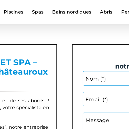
Piscines
Spas
Bains nordiques
Abris
Pe
ET SPA –
not
Châteauroux
Nom (*)
Email (*)
e et de ses abords ?
votre spécialiste en
Message
s”, notre entreprise,