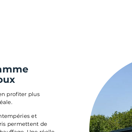
gamme
oux
en profiter plus
éale.
intempéries et
bris permettent de